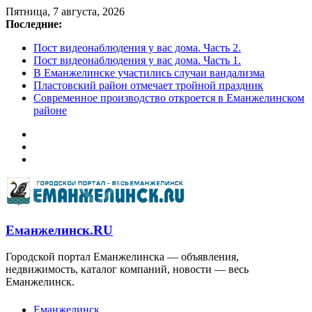
Пятница, 7 августа, 2026
Последние:
Пост видеонаблюдения у вас дома. Часть 2.
Пост видеонаблюдения у вас дома. Часть 1.
В Еманжелинске участились случаи вандализма
Пластовский район отмечает тройной праздник
Современное производство откроется в Еманжелинском
районе
Еманжелинск.RU
Городской портал Еманжелинска — объявления,
недвижимость, каталог компаний, новости — весь
Еманжелинск.
Еманжелинск