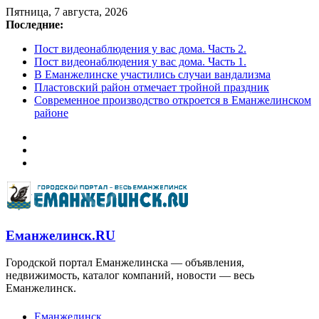
Пятница, 7 августа, 2026
Последние:
Пост видеонаблюдения у вас дома. Часть 2.
Пост видеонаблюдения у вас дома. Часть 1.
В Еманжелинске участились случаи вандализма
Пластовский район отмечает тройной праздник
Современное производство откроется в Еманжелинском
районе
Еманжелинск.RU
Городской портал Еманжелинска — объявления,
недвижимость, каталог компаний, новости — весь
Еманжелинск.
Еманжелинск