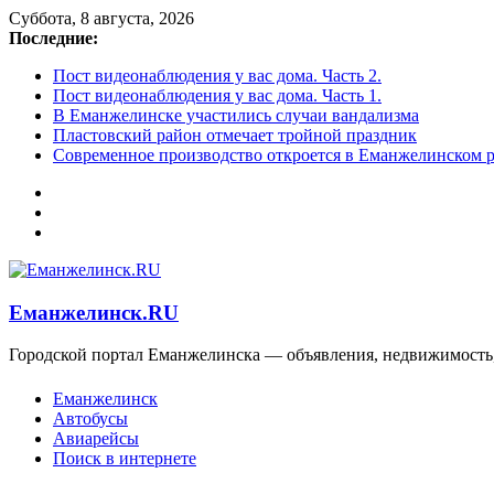
Суббота, 8 августа, 2026
Последние:
Пост видеонаблюдения у вас дома. Часть 2.
Пост видеонаблюдения у вас дома. Часть 1.
В Еманжелинске участились случаи вандализма
Пластовский район отмечает тройной праздник
Современное производство откроется в Еманжелинском 
Еманжелинск.RU
Городской портал Еманжелинска — объявления, недвижимость,
Еманжелинск
Автобусы
Авиарейсы
Поиск в интернете